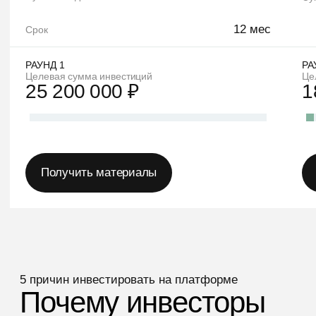
ПРИЧИНА 5
Можно постепенно собирать
портфель
Инвестор может не ограничиваться
одним объектом, а со временем
выбирать разные проекты, сегменты
и регионы.
Защити капитал
от инфляции
Получить консультацию финансового
советника
и подобрать проект
ПОДОБРАТЬ ПРОЕКТ