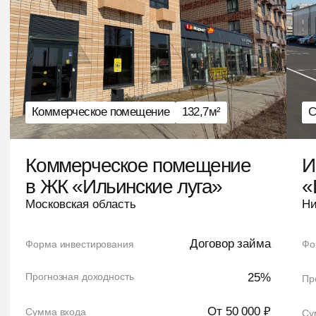
ПРИЧИНА 3
Не нужно управлять объектом
самостоятельно
Вам не нужно искать арендаторов,
заниматься ремонтом, проверять
платежи и решать операционные
вопросы. Управление объектом не
ложится на инвестора.
ПРИЧИНА 4
Вход ниже, чем при покупке
объекта целиком
Покупка коммерческого помещения часто
требует десятков миллионов рублей.
Через платформу можно участвовать в
проекте с меньшим входным капиталом.