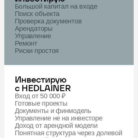
не хочет
становиться
управляющим
Hedlainer подойдёт инвесторам, которые
рассматривают недвижимость как долгосрочный
актив и хотят получать доход от коммерческих
объектов без самостоятельной операционной
нагрузки.
Вы хотите пассивный доход
Ищете инструмент, где доход связан с
реальным объектом и арендным
потоком.
Вы не хотите покупать
объект целиком
Не готовы вкладывать десятки
миллионов рублей в один объект и брать
на себя все операционные вопросы.