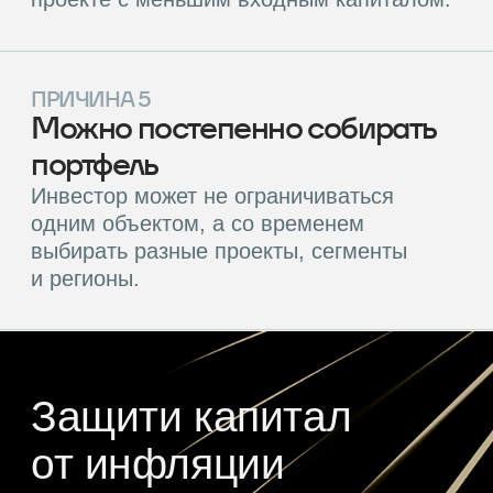
Формируется от сдачи объекта в аренду.
Выплачивается ежеквартально.
•
Рост капитальной стоимости (≈9−10%
годовых). Реализуется при переоценке или
продаже объекта. Достигается за счёт
покупки ниже рынка, улучшений объекта или
рыночного роста.
Совокупная целевая доходность
— до 24% годовых.
Горизонт инвестирования:
Объекты коммерческой недвижимости имеют
срок эксплуатации более 25 лет. С каждым
годом они становятся всё доходнее за счёт
ежегодной индексации арендных платежей.
Поэтому вы можете держать долю долго,
получая растущий дивидендный поток.
Если ваш горизонт среднесрочный (2−5
лет) — это тоже разумный сценарий. За это
время объект выходит на плановую
заполняемость, формируется капитализация
для выхода, а ликвидность обеспечивается
вторичным рынком.