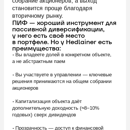
Следи за нами в соцсетях
Telegram
Max
ВК
Dzen
Tenchat
Получить финансирование
Для компаний МСП
Синдикатам
Раскрытие информации
Декларация о рисках
АО «Инвестиционная платформа
«Хедлайнер» 123022, Г.МОСКВА, ВН.ТЕР.Г.