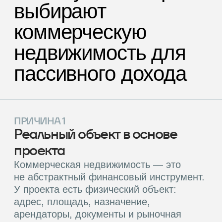
Ответы на вопросы
Каким инвесторам подходит
платформа Hedlainer?
Hedlainer создан для инвесторов,
которые ценят прозрачность:
понятную структуру сделки, реальный
актив под каждым проектом
и предсказуемую логику дохода
на средне- или долгосрочном
горизонте.
Платформа особенно
интересна тем, кто хочет:
•
Добавить в портфель коммерческую
недвижимость без покупки целого объекта,
•
Понимать, как именно формируется доход
(аренда + рост стоимости актива)
•
Начать с меньшего чека (от 248 000 ₽) и при