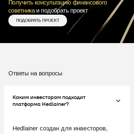
Как оформляется участие инвестора и
как защищены его права?
Вы покупаете акции непубличного
акционерного общества (АО),
на балансе которого находится
объект недвижимости. Права
акционера закреплены в уставе АО
и Гражданском кодексе.
Ваши права:
•
Получать дивиденды ежеквартально
•
Участвовать в общих собраниях акционеров
•
Голосовать по ключевым решениям
(продажа, залог, крупные сделки, выбор УК)
•
Получать доступ к финансовой отчётности
•
Предлагать свои идеи по управлению
объектом
•
Продавать акции (на вторичном рынке или
через содействие платформы)
•
Завещать и дарить акции — всё, что
предусматривает Гражданский кодекс РФ для
данного вида имущества
Защита прав инвесторов:
•
Все расчёты и учёт прав проходят через