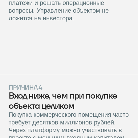
пассивной диверсификации,
у него есть своё место
в портфеле. Но у Hedlainer есть
преимущества:
•
Вы владеете долей в конкретном объекте,
а не абстрактным паем
•
Вы участвуете в управлении — ключевые
решения принимаются на общем собрании
акционеров
•
Капитализация объекта даёт
дополнительную доходность (≈8−10%
годовых) сверх дивидендов
•
Прозрачность — доступ к финансовой
модели и менеджменту эмитента
Как формируется доход инвестора и на
какой горизонт рассчитан такой
формат?
Доход состоит из двух частей:
•
Дивидендный поток (≈15% годовых).