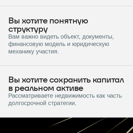
Прогнозная доходность
25%
Прогнозная доходность
От 50 000 ₽
Сумма входа
Сумма входа
12 мес
Срок
РАУНД 1
РАУНД 1
Целевая сумма инвестиций
Целевая сумма инвестиций
188 001 360 ₽
25 200 000 ₽
Получить материалы
Получить материалы
5 причин инвестировать на платформе
Почему инвесторы
выбирают
коммерческую