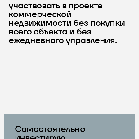
Арендаторы
Управление
Ремонт
Риски простоя
Инвестирую
c HEDLAINER
Вход от 50 000 ₽
Готовые проекты
Документы и финмодель
Управление не на инвесторе
Доход от арендной модели
Понятная структура через долевой
и долговой капитал
Кому подойдет
Для тех, кто хочет
получать доход от
недвижимости, но