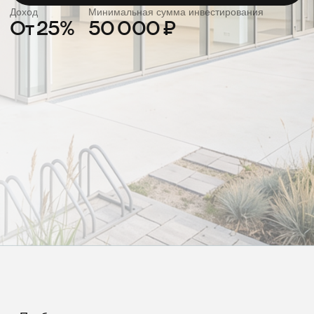
Проблема аудитории
Недвижимость
может приносить
доход без
операционного
участия инвестора
Самостоятельная покупка
объекта требует большого
капитала и постоянного
участия инвестора.