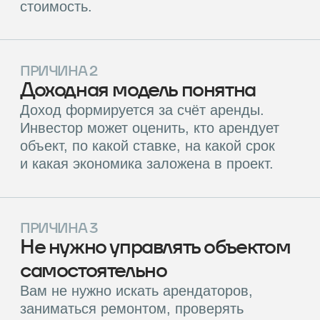
этом получить доступ к проектам, которые
обычно недоступны частным инвесторам,
•
Сохранить контроль через статус акционера
(голосование, доступ к отчётности).
Почему инвесторы выбирают Hedlainer,
а не ПИФ или прямую покупку объекта?
Прямая покупка недвижимости
требует от 10 млн ₽ на входе
и полного вовлечения: поиск
арендаторов, ремонт, налоги.
В Hedlainer вход в коммерческую
недвижимость от 248 000 ₽,
а управлением занимается УК. При
этом вы сохраняете контроль через
собрание акционеров, а выход
становится проще благодаря
вторичному рынку.
ПИФ — хороший инструмент для