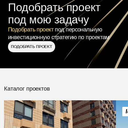
недвижимость для
пассивного дохода
ПРИЧИНА 1
Реальный объект в основе
проекта
Коммерческая недвижимость — это
не абстрактный финансовый инструмент.
У проекта есть физический объект:
адрес, площадь, назначение,
арендаторы, документы и рыночная
стоимость.
ПРИЧИНА 2
Доходная модель понятна
Доход формируется за счёт аренды.
Инвестор может оценить, кто арендует
объект, по какой ставке, на какой срок
и какая экономика заложена в проект.