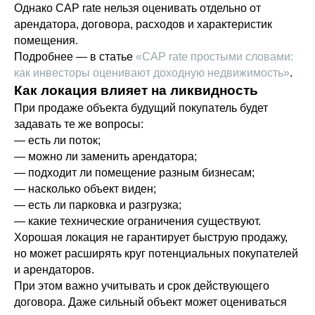
Однако CAP rate нельзя оценивать отдельно от
арендатора, договора, расходов и характеристик
помещения.
Подробнее — в статье
«CAP rate простыми словами:
как инвесторы оценивают доходную недвижимость»
.
Как локация влияет на ликвидность
При продаже объекта будущий покупатель будет
задавать те же вопросы:
— есть ли поток;
Следи за нами в соцсетях
— можно ли заменить арендатора;
— подходит ли помещение разным бизнесам;
Telegram
Max
ВК
Dzen
Tenchat
— насколько объект виден;
— есть ли парковка и разгрузка;
— какие технические ограничения существуют.
Хорошая локация не гарантирует быструю продажу,
Получить финансирование
но может расширять круг потенциальных покупателей
Для компаний МСП
и арендаторов.
Синдикатам
При этом важно учитывать и срок действующего
договора. Даже сильный объект может оцениваться