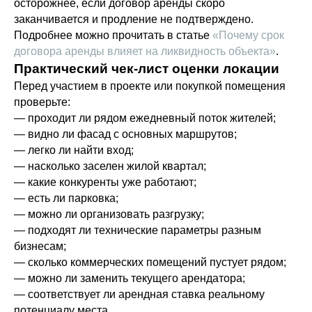
осторожнее, если договор аренды скоро
заканчивается и продление не подтверждено.
Раскрытие информации
Подробнее можно прочитать в статье
«Почему срок
Декларация о рисках
договора аренды влияет на ликвидность объекта»
.
Практический чек-лист оценки локации
Перед участием в проекте или покупкой помещения
проверьте:
АО «Инвестиционная платформа
«Хедлайнер» 123022, Г.МОСКВА, ВН.ТЕР.Г.
— проходит ли рядом ежедневный поток жителей;
МУНИЦИПАЛЬНЫЙ ОКРУГ ПРЕСНЕНСКИЙ,
— видно ли фасад с основных маршрутов;
УЛ 2-Я ЗВЕНИГОРОДСКАЯ, Д. 13 СТР. 42
— легко ли найти вход;
— насколько заселен жилой квартал;
— какие конкуренты уже работают;
— есть ли парковка;
— можно ли организовать разгрузку;
— подходят ли технические параметры разным
бизнесам;
— сколько коммерческих помещений пустует рядом;
— можно ли заменить текущего арендатора;
— соответствует ли арендная ставка реальному
потенциалу места.