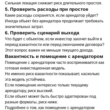
Сильная локация снижает риск длительного простоя.
Следи за нами в соцсетях
5. Проверить расходы при простое
Какие расходы сохранятся, если арендатор уйдет?
Telegram
Max
ВК
Dzen
Tenchat
Иногда объект без арендатора продолжает требовать
значительных затрат.
6. Проверить сценарий выхода
Получить финансирование
Что будет с объектом, если инвестор захочет выйти в
Для компаний МСП
период вакантности или перед окончанием договора?
Этот вопрос важен не меньше текущего дохода.
Синдикатам
Вакантность и помещение с арендатором
Помещение с арендатором часто воспринимается как
готовая инвестиционная модель.
Раскрытие информации
Но именно риск вакантности показывает, насколько
эта модель устойчива.
Декларация о рисках
Если помещение интересно только текущему
арендатору, риск высокий.
Если объект может быть быстро адаптирован под
АО «Инвестиционная платформа
разные форматы, риск ниже.
«Хедлайнер» 123022, Г.МОСКВА, ВН.ТЕР.Г.
Подробнее о том, как помещение с арендатором
МУНИЦИПАЛЬНЫЙ ОКРУГ ПРЕСНЕНСКИЙ,