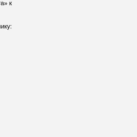
а» к
ику: