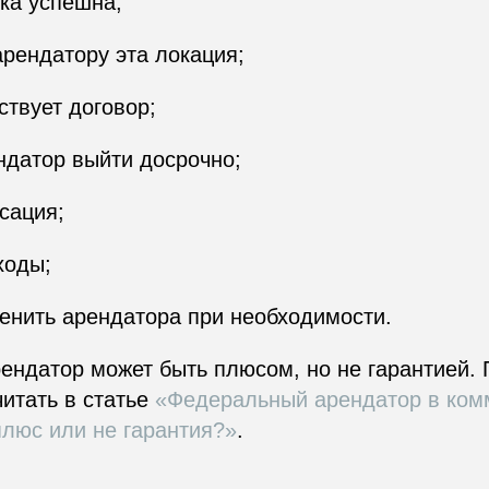
ка успешна;
рендатору эта локация;
ствует договор;
ндатор выйти досрочно;
сация;
ходы;
енить арендатора при необходимости.
ендатор может быть плюсом, но не гарантией.
итать в статье
«Федеральный арендатор в ком
люс или не гарантия?»
.