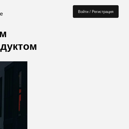
Войти / Регистрация
ом
одуктом