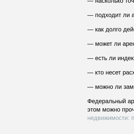
— насколько точ
— подходит ли а
— как долго дей
— может ли аре
— есть ли индек
— кто несет рас
— можно ли зам
Федеральный ар
этом можно проч
недвижимости: п