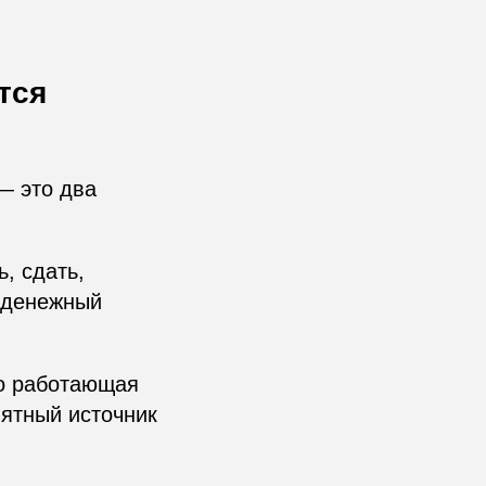
тся
— это два
, сдать,
й денежный
о работающая
нятный источник