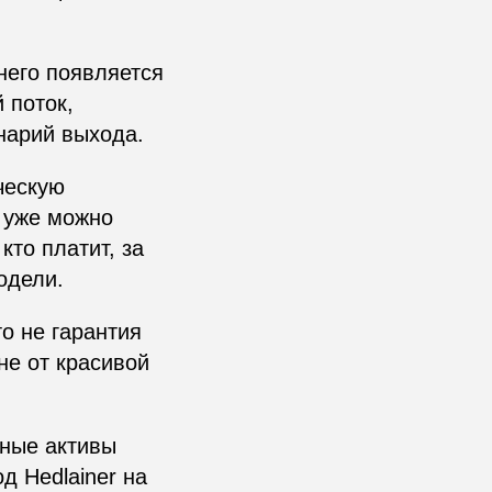
него появляется
 поток,
нарий выхода.
ческую
 уже можно
кто платит, за
модели.
о не гарантия
не от красивой
ьные активы
д Hedlainer на