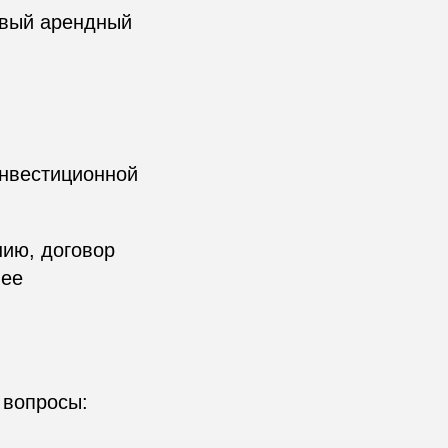
овый арендный
инвестиционной
нию, договор
лее
 вопросы: