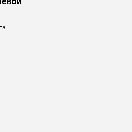
левой
та.