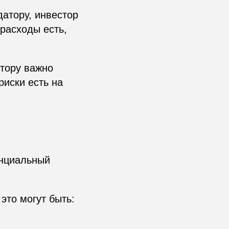
атору, инвестор
 расходы есть,
стору важно
риски есть на
енциальный
это могут быть: