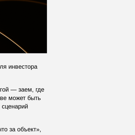
Для инвестора
гой — заем, где
ове может быть
и сценарий
то за объект»,