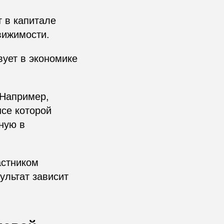
 в капитале
вижимости.
вует в экономике
 Например,
нсе которой
нную в
астником
ультат зависит