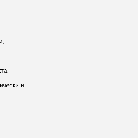
м;
та.
ически и