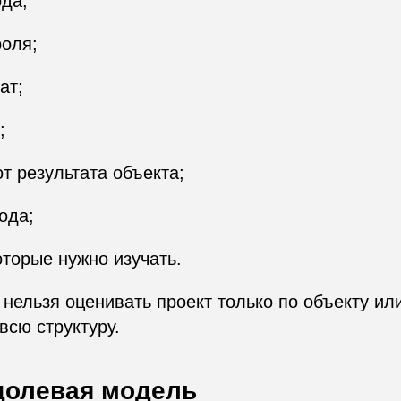
да;
роля;
ат;
;
т результата объекта;
ода;
торые нужно изучать.
нельзя оценивать проект только по объекту ил
всю структуру.
 долевая модель