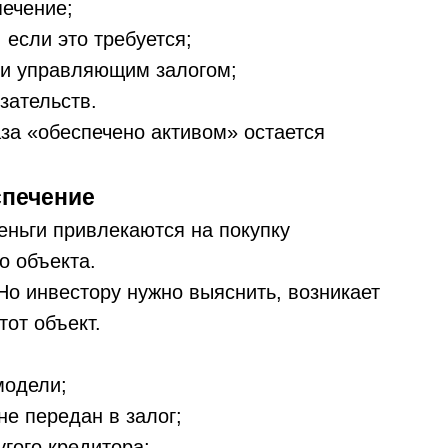
ечение;
если это требуется;
ли управляющим залогом;
зательств.
аза «обеспечено активом» остается
спечение
еньги привлекаются на покупку
о объекта.
Но инвестору нужно выяснить, возникает
тот объект.
модели;
е передан в залог;
гого кредитора;